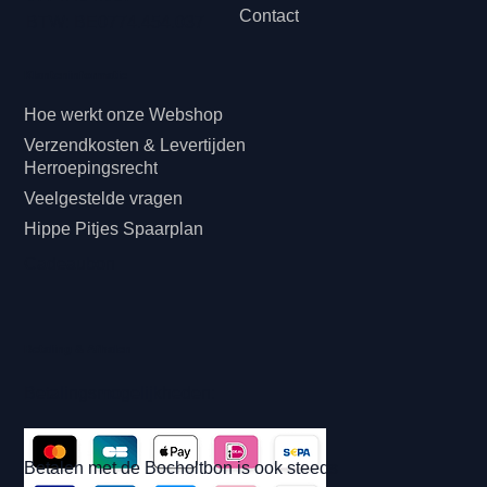
Contact
BTW: BE0774.454.037
Klanteninformatie
Hoe werkt onze Webshop
Verzendkosten & Levertijden
Herroepingsrecht
Veelgestelde vragen
Hippe Pitjes Spaarplan
Cadeaubon
Betaling & Afhalen
Betalingsmogelijkheden:
Betalen met de Bocholtbon is ook steeds