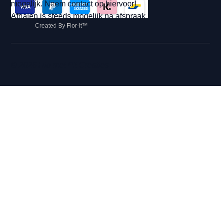
mogelijk. Neem contact op hiervoor!
Afhalen is steeds mogelijk na afspraak.
Created By Flor-It™
© 2026 Hip met Pit Creaties