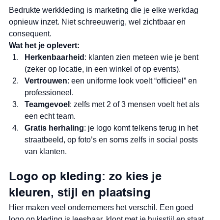
Bedrukte werkkleding is marketing die je elke werkdag 
opnieuw inzet. Niet schreeuwerig, wel zichtbaar en 
consequent.
Wat het je oplevert:
Herkenbaarheid
: klanten zien meteen wie je bent 
(zeker op locatie, in een winkel of op events).
Vertrouwen
: een uniforme look voelt “officieel” en 
professioneel.
Teamgevoel
: zelfs met 2 of 3 mensen voelt het als 
een echt team.
Gratis herhaling
: je logo komt telkens terug in het 
straatbeeld, op foto’s en soms zelfs in social posts 
van klanten.
Logo op kleding: zo kies je 
kleuren, stijl en plaatsing
Hier maken veel ondernemers het verschil. Een goed 
logo op kleding is leesbaar, klopt met je huisstijl en staat 