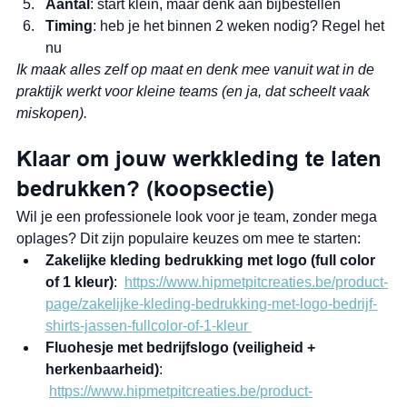
Aantal
: start klein, maar denk aan bijbestellen
Timing
: heb je het binnen 2 weken nodig? Regel het 
nu
Ik maak alles zelf op maat en denk mee vanuit wat in de 
praktijk werkt voor kleine teams (en ja, dat scheelt vaak 
miskopen).
Klaar om jouw werkkleding te laten 
bedrukken? (koopsectie)
Wil je een professionele look voor je team, zonder mega 
oplages? Dit zijn populaire keuzes om mee te starten:
Zakelijke kleding bedrukking met logo (full color 
of 1 kleur)
:  
https://www.hipmetpitcreaties.be/product-
page/zakelijke-kleding-bedrukking-met-logo-bedrijf-
shirts-jassen-fullcolor-of-1-kleur
Fluohesje met bedrijfslogo (veiligheid + 
herkenbaarheid)
: 
https://www.hipmetpitcreaties.be/product-