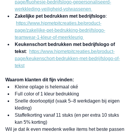
page/fluohesje-bedrijfslogo-gepersonaliseerd-
werkkleding-veiligheid-volwassenen
Zakelijke pet bedrukken met bedrijfslogo
: 
https://www.hipmetpitcreaties.be/product-
page/zakelijke-pet-bedrukking-bedrijfslogo-
teamwear-1-kleur-of-meerkleurig
Keukenschort bedrukken met bedrijfslogo of 
tekst
:  
https://www.hipmetpitcreaties.be/product-
page/keukenschort-bedrukken-met-bedrijfslogo-of-
tekst
Waarom klanten dit fijn vinden:
Kleine oplage is helemaal oké
Full color of 1 kleur bedrukking
Snelle doorlooptijd (vaak 5–8 werkdagen bij eigen 
kleding)
Staffelkorting vanaf 11 stuks (en per extra 10 stuks 
kan 5% korting)
Wil je dat ik even meedenk welke items het beste passen 